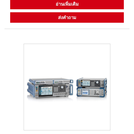
อ่านเพิ่มเติม
ส่งคำถาม