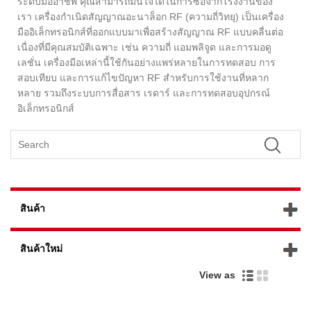
ระดับมืออาชีพ คุณสามารถมั่นใจได้ในการซื้อจากโรงงานของ
เรา เครื่องกำเนิดสัญญาณอะนาล็อก RF (ความถี่วิทยุ) เป็นเครื่อง
มืออิเล็กทรอนิกส์ที่ออกแบบมาเพื่อสร้างสัญญาณ RF แบบคลื่นต่อ
เนื่องที่มีคุณสมบัติเฉพาะ เช่น ความถี่ แอมพลิจูด และการมอดู
เลชั่น เครื่องมือเหล่านี้ใช้กันอย่างแพร่หลายในการทดสอบ การ
สอบเทียบ และการแก้ไขปัญหา RF สำหรับการใช้งานที่หลาก
หลาย รวมถึงระบบการสื่อสาร เรดาร์ และการทดสอบอุปกรณ์
อิเล็กทรอนิกส์
สินค้า
สินค้าใหม่
View as