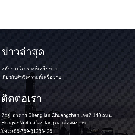
ข่าวล่าสุด
หลักการวิเคราะห์เครือข่าย
เกี่ยวกับตัววิเคราะห์เครือข่าย
ติดต่อเรา
ที่อยู่: อาคาร Shenglian Chuangzhan เลขที่ 148 ถนน
Hongye North เมือง Tangxia เมืองตงกวน
โทร:
+86-769-81283426