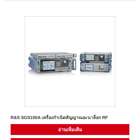
R&S SGS100A เครื่องกำเนิดสัญญาณอะนาล็อก RF
อ่านเพิ่มเติม