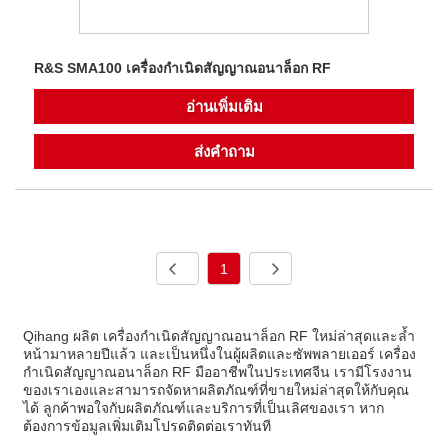
R&S SMA100 เครื่องกำเนิดสัญญาณอนาล็อก RF
อ่านเพิ่มเติม
ส่งคำถาม
1
Qihang ผลิต เครื่องกำเนิดสัญญาณอนาล็อก RF ใหม่ล่าสุดและล้ำ
หน้ามาหลายปีแล้ว และเป็นหนึ่งในผู้ผลิตและซัพพลายเออร์ เครื่อง
กำเนิดสัญญาณอนาล็อก RF มืออาชีพในประเทศจีน เรามีโรงงาน
ของเราเองและสามารถจัดหาผลิตภัณฑ์ที่ขายใหม่ล่าสุดให้กับคุณ
ได้ ลูกค้าพอใจกับผลิตภัณฑ์และบริการที่เป็นเลิศของเรา หาก
ต้องการข้อมูลเพิ่มเติมโปรดติดต่อเราทันที