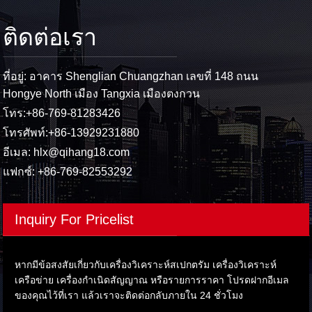
ติดต่อเรา
ที่อยู่: อาคาร Shenglian Chuangzhan เลขที่ 148 ถนน
Hongye North เมือง Tangxia เมืองตงกวน
โทร:
+86-769-81283426
โทรศัพท์:
+86-13929231880
อีเมล:
hlx@qihang18.com
แฟกซ์: +86-769-82553292
Inquiry For Pricelist
หากมีข้อสงสัยเกี่ยวกับเครื่องวิเคราะห์สเปกตรัม เครื่องวิเคราะห์
เครือข่าย เครื่องกำเนิดสัญญาณ หรือรายการราคา โปรดฝากอีเมล
ของคุณไว้ที่เรา แล้วเราจะติดต่อกลับภายใน 24 ชั่วโมง