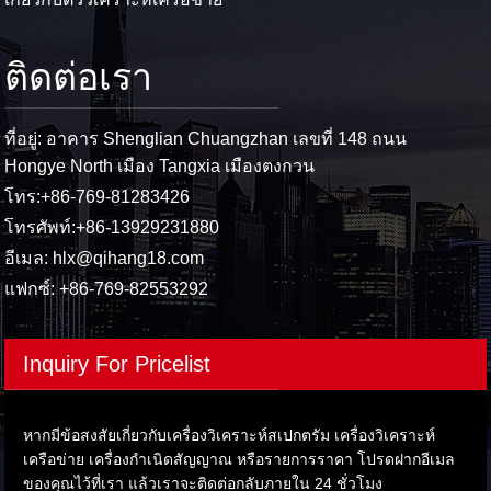
ติดต่อเรา
ที่อยู่: อาคาร Shenglian Chuangzhan เลขที่ 148 ถนน
Hongye North เมือง Tangxia เมืองตงกวน
โทร:
+86-769-81283426
โทรศัพท์:
+86-13929231880
อีเมล:
hlx@qihang18.com
แฟกซ์: +86-769-82553292
Inquiry For Pricelist
หากมีข้อสงสัยเกี่ยวกับเครื่องวิเคราะห์สเปกตรัม เครื่องวิเคราะห์
เครือข่าย เครื่องกำเนิดสัญญาณ หรือรายการราคา โปรดฝากอีเมล
ของคุณไว้ที่เรา แล้วเราจะติดต่อกลับภายใน 24 ชั่วโมง