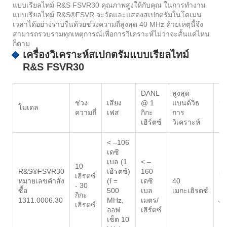
แบบเรียลไทม์ R&S FSVR30 คุณภาพสูงให้กับคุณ ในการทำงาน
แบบเรียลไทม์ R&S®FSVR จะวัดและแสดงสเปกตรัมในโดเมน
เวลาได้อย่างราบรื่นด้วยช่วงความถี่สูงสุด 40 MHz ด้วยเหตุนี้จึง
สามารถรวบรวมทุกเหตุการณ์เพื่อการวิเคราะห์ไม่ว่าจะสั้นแค่ไหน
ก็ตาม
เครื่องวิเคราะห์สเปกตรัมแบบเรียลไทม์
R&S FSVR30
DANL
สูงสุด
ช่วง
เสียง
@ 1
แบนด์วิธ
ปร
โมเดล
ความถี่
เฟส
กิกะ
การ
ต
เฮิร์ตซ์
วิเคราะห์
< –106
เดซิ
เบล (1
< –
10
เคร
R&S®FSVR30
เฮิรตซ์)
160
เฮิรตซ์
วิ
หมายเลขคำสั่ง
(f =
เดซิ
40
- 30
สเ
ซื้อ
500
เบล
เมกะเฮิรตซ์
กิกะ
แบ
1311.0006.30
MHz,
เมตร/
เฮิรตซ์
ไท
ออฟ
เฮิร์ตซ์
เซ็ต 10